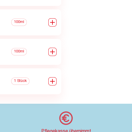
0
100ml
0
100ml
0
1 Stück
Pflegekasse übernimmt