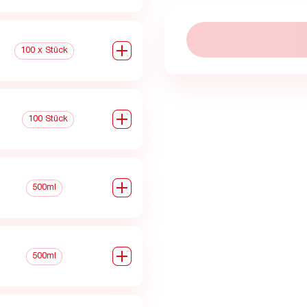
0
100 x Stück
0
100 Stück
0
500ml
0
500ml