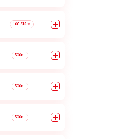
0
100 Stück
0
500ml
0
500ml
0
500ml