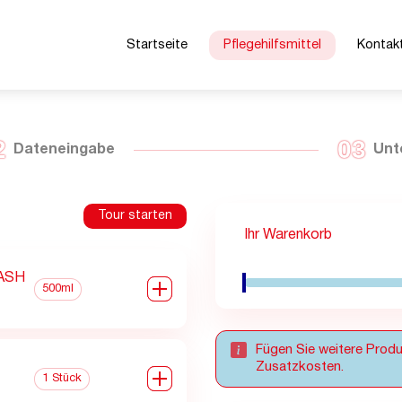
Startseite
Pflegehilfsmittel
Kontak
2
03
Dateneingabe
Unt
Tour starten
Ihr Warenkorb
WASH
0
500ml
Fügen Sie weitere Produ
Zusatzkosten.
0
1 Stück