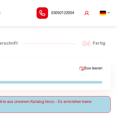
t
03092122004
04
erschrift
Fertig
Box leeren
kte aus unserem Katalog hinzu - Es entstehen keine